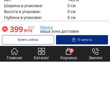
Ширина в упаковке:
0 см
Высота в упаковке:
0 см
Глубина в упаковке:
0 см
Вес в упаковке:
0 кг
399
453
Минск
BYN
ваша зона доставки
Купить сейчас
10 августа
0
Оплата частями
Главная
Каталог
Корзина
Звонок
76
руб/мес
на 6 месяцев
Рассрочка 0%
Итого 453 руб
Рассрочка от банков-
партнеров
Без первого взноса