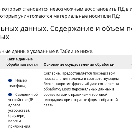
те которых становится невозможным восстановить ПД в 
 которых уничтожаются материальные носители ПД;
льных данных. Содержание и объем п
ных
ные данные указанные в Таблице ниже.
Какие данные
обрабатываются
Основание осуществления обработки
Согласие. Предоставляется посредством
проставления галочки в соответствующем
Номер
й
блоке напротив фразы: «Я даю согласие на
телефона;
обработку моих персональных данных в
Сведения об
соответствии с правилами торговой
устройстве (IP
площадки» при отправке формы обратной
адресе
связи.
устройства),
браузере,
версии
приложения.