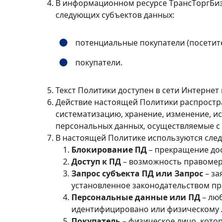
В информационном ресурсе TрaнcТopгБиз
следующих субъектов данных:
потенциальные покупатели (посетите
покупатели.
Текст Политики доступен в сети Интернет 
Действие настоящей Политики распростра
систематизацию, хранение, изменение, и
персональных данных, осуществляемые с 
В настоящей Политике используются сле
Блокирование ПД
– прекращение дос
Доступ к ПД
– возможность правомер
Запрос субъекта ПД или Запрос
– за
установленное законодательством пр
Персональные данные или ПД
– лю
идентифицировано или физическому 
Покупатель
– физическое лицо, кото