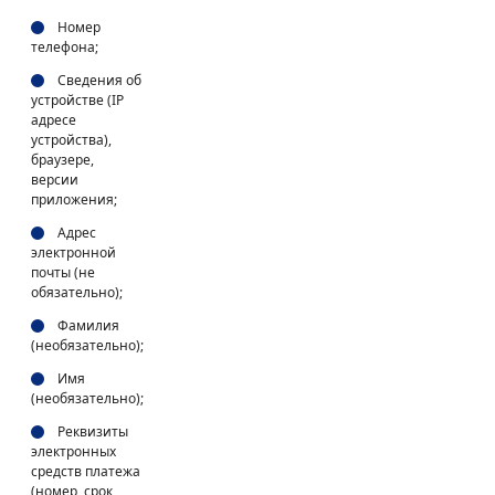
Номер
телефона;
Сведения об
устройстве (IP
адресе
устройства),
браузере,
версии
приложения;
Адрес
электронной
почты (не
обязательно);
Фамилия
(необязательно);
Имя
(необязательно);
Реквизиты
электронных
средств платежа
(номер, срок