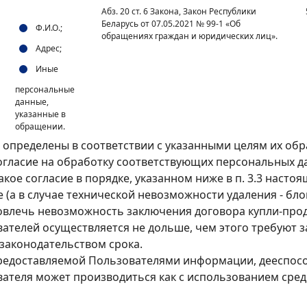
Абз. 20 ст. 6 Закона, Закон Республики
Беларусь от 07.05.2021 № 99-1 «Об
Ф.И.О.;
обращениях граждан и юридических лиц».
Адрес;
Иные
персональные
данные,
указанные в
обращении.
определены в соответствии с указанными целям их обр
ласие на обработку соответствующих персональных данн
кое согласие в порядке, указанном ниже в п. 3.3 насто
 (а в случае технической невозможности удаления - бл
повлечь невозможность заключения договора купли-про
ателей осуществляется не дольше, чем этого требуют 
 законодательством срока.
редоставляемой Пользователями информации, дееспосо
теля может производиться как с использованием средст