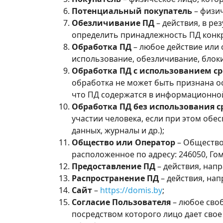
Потенциальный покупатель
– физич
Обезличивание ПД
– действия, в р
определить принадлежность ПД конкр
Обработка ПД
– любое действие или 
использование, обезличивание, блоки
Обработка ПД с использованием с
обработка не может быть признана о
что ПД содержатся в информационной
Обработка ПД без использования 
участии человека, если при этом обес
данных, журналы и др.);
Общество или Оператор
– Общество
расположенное по адресу: 246050, Гомел
Предоставление ПД
– действия, нап
Распространение ПД
– действия, на
Сайт
–
https://domis.by
;
Согласие Пользователя
– любое сво
посредством которого лицо дает сво