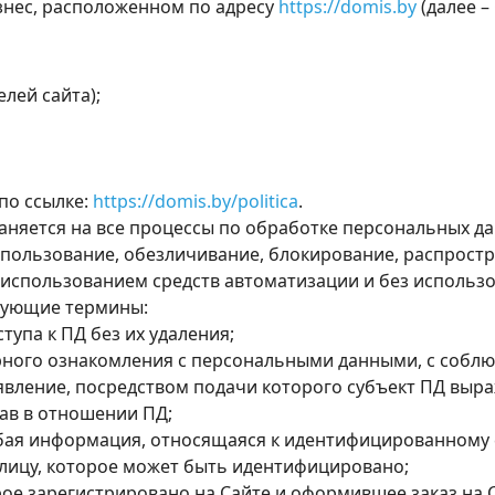
нec, расположенном по адресу
https://domis.by
(далее –
лей сайта);
по ссылке:
https://domis.by/politica
.
няется на все процессы по обработке персональных да
спользование, обезличивание, блокирование, распростр
использованием средств автоматизации и без использов
дующие термины:
тупа к ПД без их удаления;
ного ознакомления с персональными данными, с соблю
явление, посредством подачи которого субъект ПД выр
ав в отношении ПД;
бая информация, относящаяся к идентифицированному 
лицу, которое может быть идентифицировано;
рое зарегистрировано на Сайте и оформившее заказ на 