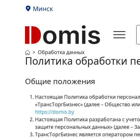
Минск
Обработка данных
Политика обработки п
Общие положения
Настоящая Политика обработки персональ
«TрaнcТopгБизнec» (далее – Общество ил
https://domis.by
Настоящая Политика разработана с учетом
защите персональных данных» (далее – З
TрaнcТopгБизнec является оператором п