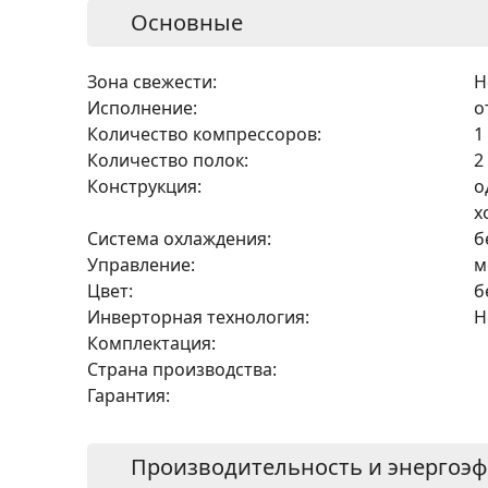
Основные
Зона свежести:
Н
Исполнение:
о
Количество компрессоров:
1
Количество полок:
2
Конструкция:
о
х
Система охлаждения:
б
Управление:
м
Цвет:
б
Инверторная технология:
Н
Комплектация:
Страна производства:
Гарантия:
Производительность и энергоэ