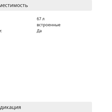
местимость
67 л
встроенные
:
Да
ндикация