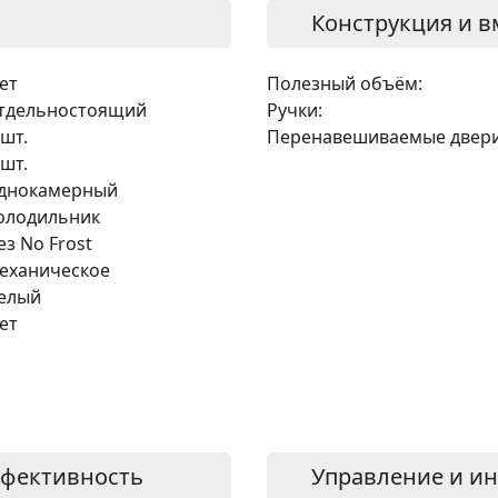
Конструкция и в
ет
Полезный объём:
тдельностоящий
Ручки:
 шт.
Перенавешиваемые двери
 шт.
днокамерный
олодильник
ез No Frost
еханическое
елый
ет
ффективность
Управление и и