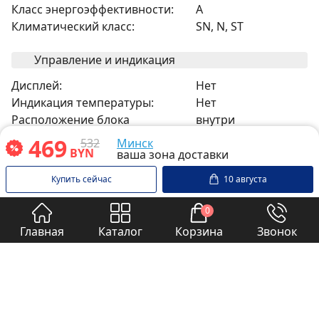
Класс энергоэффективности:
A
Климатический класс:
SN, N, ST
Управление и индикация
Дисплей:
Нет
Индикация температуры:
Нет
Расположение блока
внутри
управления:
469
532
Минск
BYN
ваша зона доставки
Холодильная камера
Купить сейчас
10 августа
Полезный объём
60 л
0
холодильной камеры:
Количество дверных
3 шт.
Главная
Каталог
Корзина
Звонок
балконов:
Прочее
Настраиваемая зона
Нет