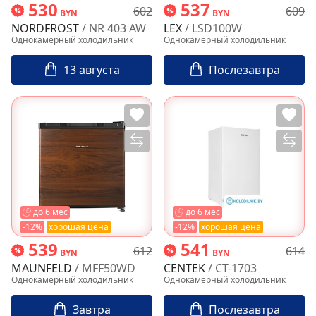
530
537
602
609
BYN
BYN
NORDFROST
/ NR 403 AW
LEX
/ LSD100W
Однокамерный холодильник
Однокамерный холодильник
13 августа
Послезавтра
до 6 мес
до 6 мес
-12%
хорошая цена
-12%
хорошая цена
539
541
612
614
BYN
BYN
MAUNFELD
/ MFF50WD
CENTEK
/ CT-1703
Однокамерный холодильник
Однокамерный холодильник
Завтра
Послезавтра