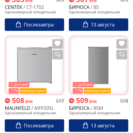
BYN
BYN
CENTEK
/ CT-1702
БИРЮСА
/ 85
Однокамерный холодильник
Однокамерный холодильник
Послезавтра
13 августа
до 6 мес
до 6 мес
-12%
хорошая цена
-12%
хорошая цена
508
509
577
578
BYN
BYN
MAUNFELD
/ MFF50SL
БИРЮСА
/ 85M
Однокамерный холодильник
Однокамерный холодильник
Послезавтра
13 августа