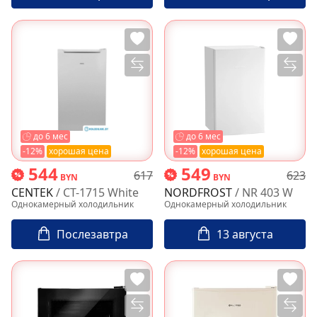
до 6 мес
до 6 мес
-12%
хорошая цена
-12%
хорошая цена
544
549
617
623
BYN
BYN
CENTEK
/ CT-1715 White
NORDFROST
/ NR 403 W
Однокамерный холодильник
Однокамерный холодильник
Послезавтра
13 августа