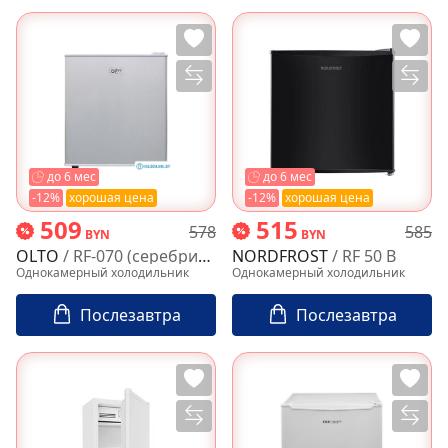
до 6 мес
до 6 мес
-12%
хорошая цена
-12%
хорошая цена
509
515
578
585
BYN
BYN
OLTO
/ RF-070 (серебристый)
NORDFROST
/ RF 50 B
Однокамерный холодильник
Однокамерный холодильник
Послезавтра
Послезавтра