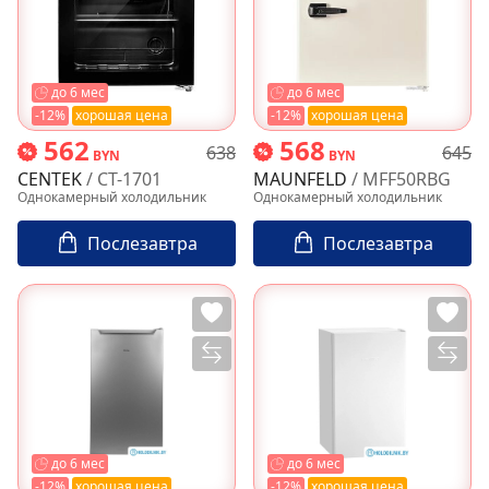
до 6 мес
до 6 мес
-12%
хорошая цена
-12%
хорошая цена
562
568
638
645
BYN
BYN
CENTEK
/ CT-1701
MAUNFELD
/ MFF50RBG
Однокамерный холодильник
Однокамерный холодильник
Послезавтра
Послезавтра
до 6 мес
до 6 мес
-12%
хорошая цена
-12%
хорошая цена