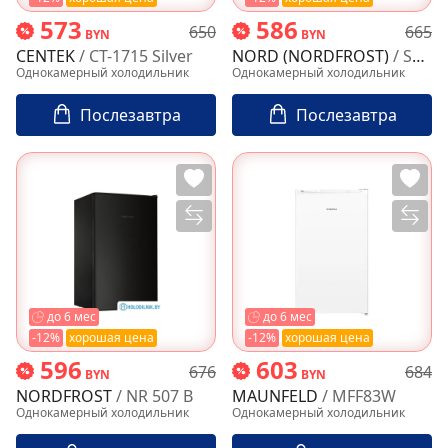
573
586
650
665
BYN
BYN
CENTEK
/ CT-1715 Silver
NORD (NORDFROST)
/ SLU 90H W
Однокамерный холодильник
Однокамерный холодильник
Послезавтра
Послезавтра
до 6 мес
до 6 мес
-12%
хорошая цена
-12%
хорошая цена
596
603
676
684
BYN
BYN
NORDFROST
/ NR 507 B
MAUNFELD
/ MFF83W
Однокамерный холодильник
Однокамерный холодильник