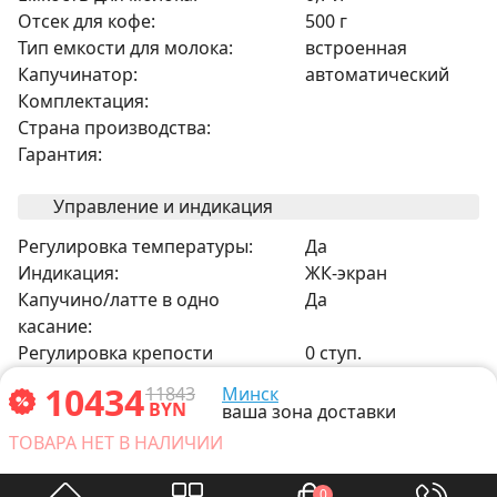
Отсек для кофе:
500 г
Тип емкости для молока:
встроенная
Капучинатор:
автоматический
Комплектация:
Страна производства:
Гарантия:
Управление и индикация
Регулировка температуры:
Да
Индикация:
ЖК-экран
Капучино/латте в одно
Да
касание:
Регулировка крепости
0 ступ.
напитка:
10434
11843
Минск
Регулировка объема порции:
0 ступ.
BYN
ваша зона доставки
Регулировка степени помола:
0 ступ.
ТОВАРА НЕТ В НАЛИЧИИ
Прочее
0