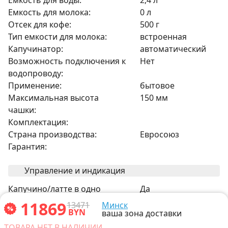
Емкость для молока:
0 л
Отсек для кофе:
500 г
Тип емкости для молока:
встроенная
Капучинатор:
автоматический
Возможность подключения к
Нет
водопроводу:
Применение:
бытовое
Максимальная высота
150 мм
чашки:
Комплектация:
Страна производства:
Евросоюз
Гарантия:
Управление и индикация
Капучино/латте в одно
Да
касание:
11869
13471
Минск
BYN
ваша зона доставки
Прочее
ТОВАРА НЕТ В НАЛИЧИИ