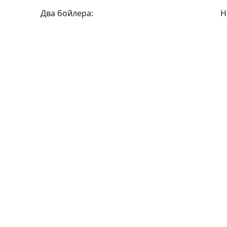
Два бойлера:
Н
Оплата частями
Рассрочка 0%