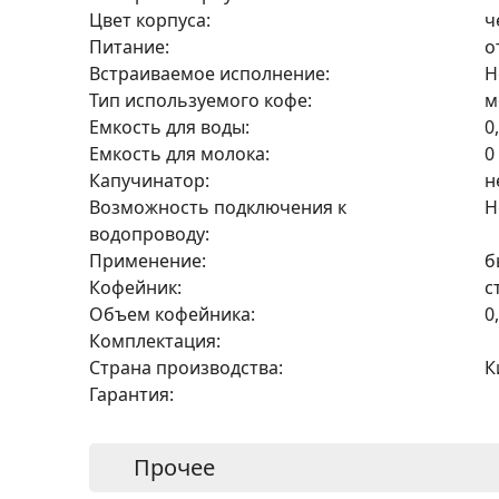
Цвет корпуса:
ч
Питание:
о
Встраиваемое исполнение:
Н
Тип используемого кофе:
м
Емкость для воды:
0
Емкость для молока:
0
Капучинатор:
н
Возможность подключения к
Н
водопроводу:
Применение:
б
Кофейник:
с
Объем кофейника:
0
Комплектация:
Страна производства:
К
Гарантия:
Прочее