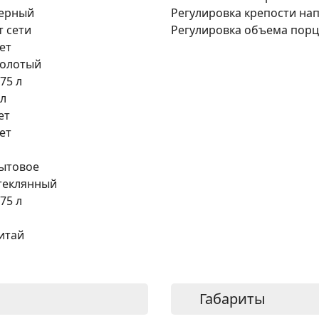
ерный
Регулировка крепости нап
т сети
Регулировка объема порц
ет
олотый
,75 л
 л
ет
ет
ытовое
теклянный
,75 л
итай
Габариты