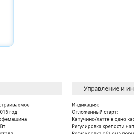
Управление и и
страиваемое
Индикация:
 016 год
Отложенный старт:
офемашина
Капучино/латте в одно ка
 Вт
Регулировка крепости нап
еталл
Регулировка объема порц