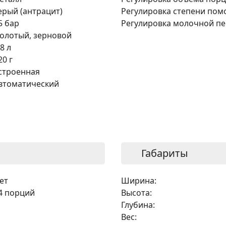
ерый (антрацит)
Регулировка степени пом
5 бар
Регулировка молочной пе
олотый, зерновой
,8 л
20 г
строенная
втоматический
Габариты
ет
Ширина:
4 порций
Высота:
Глубина:
Вес: