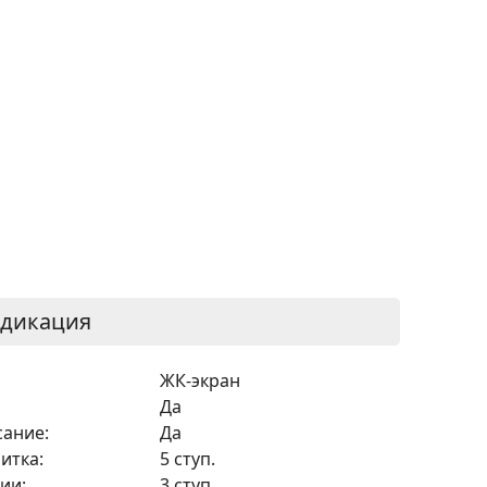
ндикация
ЖК-экран
Да
сание:
Да
итка:
5 ступ.
ии:
3 ступ.