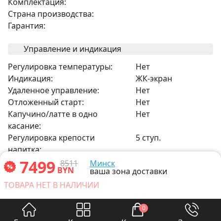
Комплектация:
Страна производства:
Гарантия:
Управление и индикация
Регулировка температуры:
Нет
Индикация:
ЖК-экран
Удаленное управление:
Нет
Отложенный старт:
Нет
Капучино/латте в одно
Нет
касание:
Регулировка крепости
5 ступ.
напитка:
Регулировка объема порции:
3 ступ.
7499
8511
Минск
BYN
ваша зона доставки
Регулировка степени помола:
13 ступ.
ТОВАРА НЕТ В НАЛИЧИИ
Регулировка молочной пены:
Нет
Прочее
0