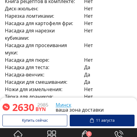
Книга рецептов в комплекте:
Нет
Диск-жюльен:
Нет
Нарезка ломтиками:
Нет
Насадка для картофеля фри:
Нет
Насадка для нарезки
Нет
кубиками:
Насадка для просеивания
Нет
муки:
Насадка для пюре:
Нет
Насадка для теста:
Да
Насадка-венчик:
Да
Насадки для смешивания:
Да
Ножи для измельчения:
Нет
Тёрка для драников:
Нет
2630
Блендер:
Да
2985
Минск
BYN
ваша зона доставки
Измельчитель/терка:
Нет
Кофемолка/мельница для
Нет
Купить сейчас
11 августа
круп:
Мясорубка:
Нет
0