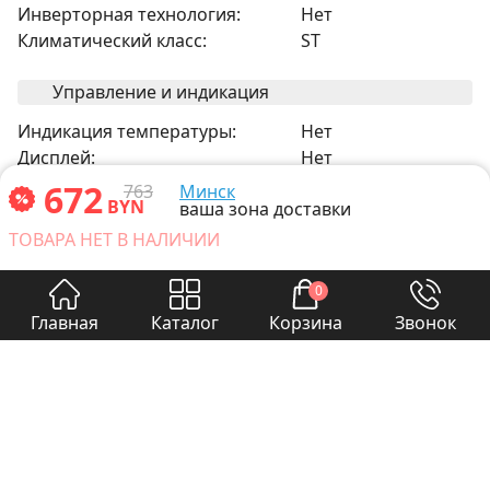
Инверторная технология:
Нет
Климатический класс:
ST
Управление и индикация
Индикация температуры:
Нет
Дисплей:
Нет
672
763
Минск
BYN
Морозильная камера
ваша зона доставки
ТОВАРА НЕТ В НАЛИЧИИ
Количество отделений
1 шт.
морозильной камеры:
0
Полезный объём
99 л
Главная
Каталог
Корзина
Звонок
морозильной камеры:
Освещение морозильной
Нет
камеры:
Прочее
Генератор льда:
Нет