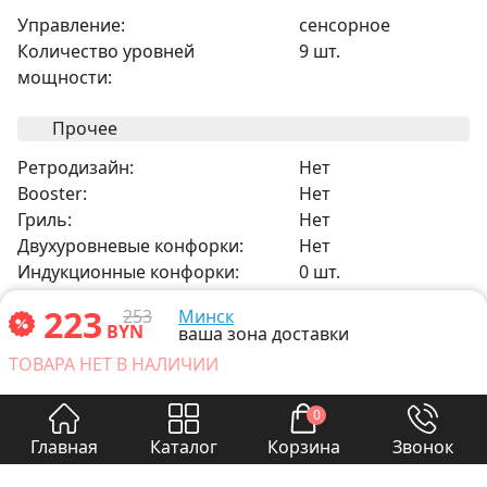
Управление:
сенсорное
Количество уровней
9 шт.
мощности:
Прочее
Ретродизайн:
Нет
Booster:
Нет
Гриль:
Нет
Двухуровневые конфорки:
Нет
Индукционные конфорки:
0 шт.
Конфорки быстрого нагрева
2 шт.
223
253
Минск
(HiLight):
BYN
ваша зона доставки
Овальные/прямоугольные
Нет
ТОВАРА НЕТ В НАЛИЧИИ
конфорки:
Трёхуровневые конфорки:
Нет
0
Чугунные конфорки:
0 шт.
Главная
Каталог
Корзина
Звонок
Габариты