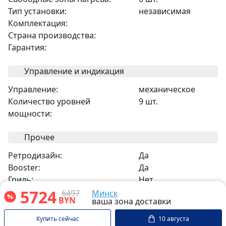
Тип установки:
независимая
Комплектация:
Страна производства:
Гарантия:
Управление и индикация
Управление:
механическое
Количество уровней
9 шт.
мощности:
Прочее
Ретродизайн:
Да
Booster:
Да
Гриль:
Нет
5724
Двухуровневые конфорки:
Да
6497
Минск
BYN
ваша зона доставки
Индукционные конфорки:
4 шт.
Конфорки быстрого нагрева
0 шт.
Купить сейчас
10 августа