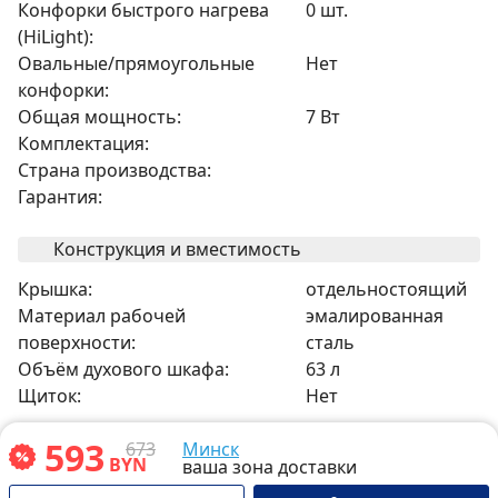
Конфорки быстрого нагрева
0 шт.
(HiLight):
Овальные/прямоугольные
Нет
конфорки:
Общая мощность:
7 Вт
Комплектация:
Страна производства:
Гарантия:
Конструкция и вместимость
Крышка:
отдельностоящий
Материал рабочей
эмалированная
поверхности:
сталь
Объём духового шкафа:
63 л
Щиток:
Нет
593
Управление и индикация
673
Минск
BYN
ваша зона доставки
Управление:
механическое