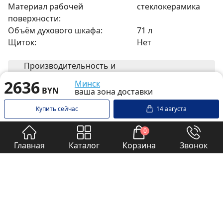
Материал рабочей
cтеклокерамика
поверхности:
Объём духового шкафа:
71 л
Щиток:
Нет
Производительность и
энергоэффективность
2636
Минск
BYN
ваша зона доставки
Класс энергопотребления:
A
Купить сейчас
14 августа
Управление и индикация
0
Управление:
электронное
Главная
Каталог
Корзина
Звонок
Прочее
Очистка духового шкафа:
паровая
Приготовление на пару:
Да
Проволочные
Нет
направляющие: