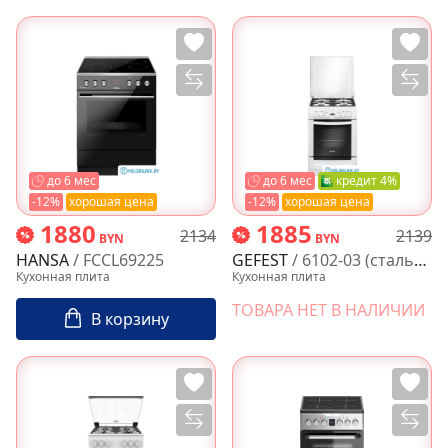
до 6 мес
до 6 мес
кредит 4%
-12%
хорошая цена
-12%
хорошая цена
1880
1885
2134
2139
BYN
BYN
HANSA
/ FCCL69225
GEFEST
/ 6102-03 (стальные решетки)
Кухонная плита
Кухонная плита
ТОВАРА НЕТ В НАЛИЧИИ
В корзину