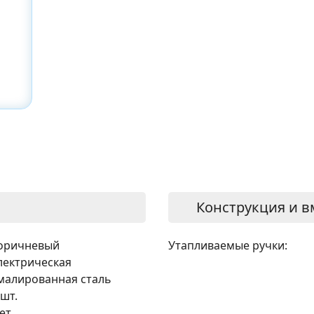
Конструкция и в
оричневый
Утапливаемые ручки:
лектрическая
малированная сталь
 шт.
ет