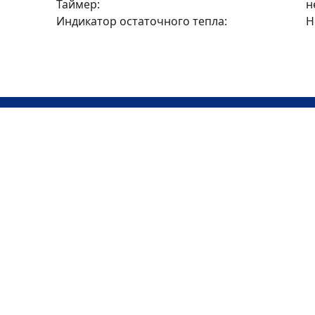
Таймер:
н
Индикатор остаточного тепла:
Н
Оплата частями
Рассрочка 0%
Рассрочка от банков-партнеров