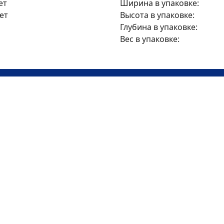
ет
Ширина в упаковке:
ет
Высота в упаковке:
Глубина в упаковке:
Вес в упаковке:
24
руб/мес
на 6 месяцев
Итого 143 руб
Без первого взноса