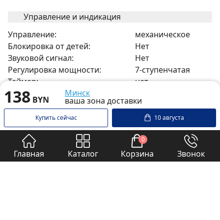
Управление и индикация
Управление:
механическое
Блокировка от детей:
Нет
Звуковой сигнал:
Нет
Регулировка мощности:
7-ступенчатая
Таймер:
нет
138
Минск
Индикатор остаточного
Нет
BYN
ваша зона доставки
тепла:
Удаленное управление (Wi-Fi):
Нет
Купить сейчас
10 августа
Габариты
0
Главная
Каталог
Корзина
Звонок
Ширина:
25 см
Высота:
10 см
Глубина:
34,5 см
Вес:
3,4 кг
Ширина в упаковке:
0 см
Высота в упаковке:
0 см