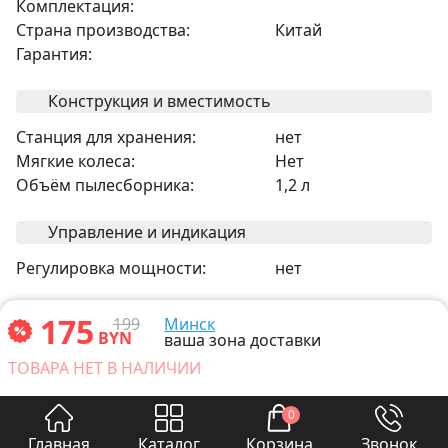
Комплектация:
Страна производства:
Китай
Гарантия:
Конструкция и вместимость
Станция для хранения:
нет
Мягкие колеса:
Нет
Объём пылесборника:
1,2 л
Управление и индикация
Регулировка мощности:
нет
Прочее
175
199
Минск
BYN
ваша зона доставки
Насадки и аксессуары внутри
Нет
ТОВАРА НЕТ В НАЛИЧИИ
корпуса:
Напряжение питания:
230 В
0
Автоматическое сматывание
Нет
Главная
Каталог
Корзина
Звонок
шнура: