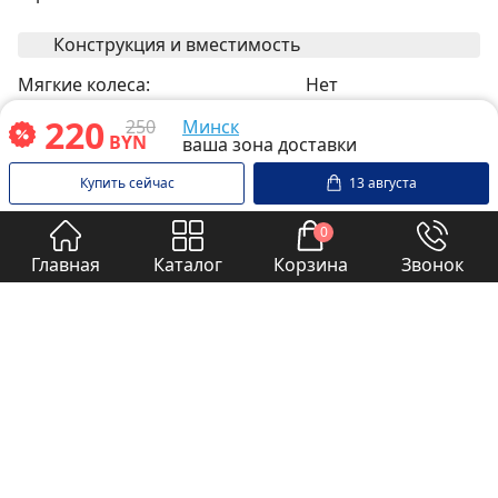
Конструкция и вместимость
Мягкие колеса:
Нет
Объём пылесборника:
2,5 л
220
250
Минск
BYN
ваша зона доставки
Управление и индикация
Купить сейчас
13 августа
Регулировка мощности:
нет
0
Прочее
Главная
Каталог
Корзина
Звонок
Насадки и аксессуары внутри
Нет
корпуса:
Напряжение питания:
220 В
Автоматическое сматывание
Да
шнура:
Длина сетевого шнура:
4 м
Габариты