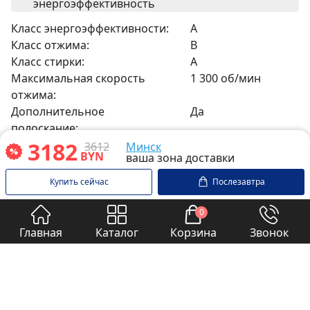
энергоэффективность
Класс энергоэффективности:
A
Класс отжима:
B
Класс стирки:
A
Максимальная скорость
1 300 об/мин
отжима:
Дополнительное
Да
полоскание:
3182
3612
Минск
BYN
ваша зона доставки
Управление и индикация
Купить сейчас
Послезавтра
Количество программ:
14 шт.
0
Прочее
Главная
Каталог
Корзина
Звонок
Подключение к горячему
Нет
водоснабжению:
Подсветка барабана:
Нет
Шланг Aquastop в комплекте:
Нет
Автоматическая дозировка
Нет