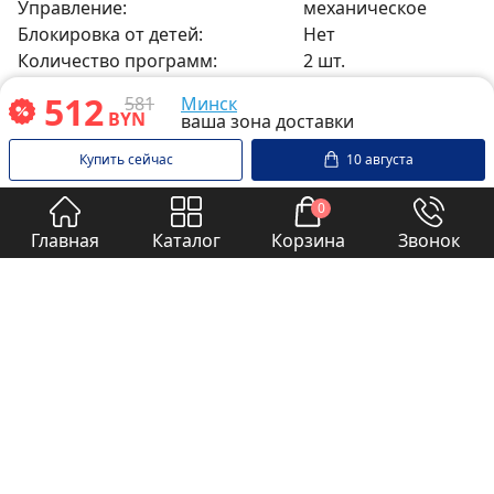
Управление:
механическое
Блокировка от детей:
Нет
Количество программ:
2 шт.
Индикация ошибок:
Нет
512
581
Минск
Таймер отложенного старта:
Нет
BYN
ваша зона доставки
Сопряжение со смартфоном:
Нет
Купить сейчас
10 августа
Прочее
0
Защита от протечек:
Нет
Главная
Каталог
Корзина
Звонок
Подключение к горячему
Нет
водоснабжению:
Подсветка барабана:
Нет
Шланг Aquastop в комплекте:
Нет
Пользовательские
Нет
программы:
Габариты
Ширина:
77,5 см