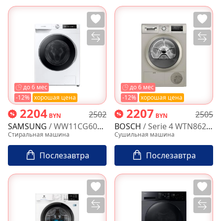
до 6 мес
до 6 мес
-12%
хорошая цена
-12%
хорошая цена
2204
2207
2502
2505
BYN
BYN
SAMSUNG
/ WW11CG604CLELP
BOSCH
/ Serie 4 WTN86212ME
Стиральная машина
Сушильная машина
Послезавтра
Послезавтра