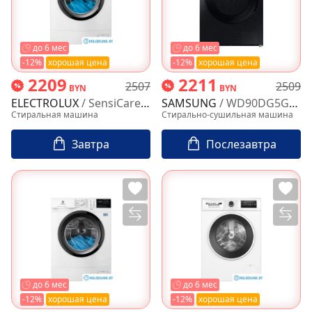
до 6 мес
до 6 мес
-12%
хорошая цена
-12%
хорошая цена
2209
2211
2507
2509
BYN
BYN
ELECTROLUX
/ SensiCare 600 EW6SM427BE
SAMSUNG
/ WD90DG5G34BBLP
Стиральная машина
Стирально-сушильная машина
Завтра
Послезавтра
до 6 мес
до 6 мес
-12%
хорошая цена
-12%
хорошая цена