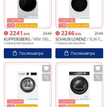
до 6 мес
до 6 мес
-12%
хорошая цена
-12%
хорошая цена
2241
2246
2544
2549
BYN
BYN
KUPPERSBERG
/ WM 590 W
SCHAUB LORENZ
/ SLW FW8216 IS
Стиральная машина
Стиральная машина
Послезавтра
Послезавтра
до 6 мес
до 6 мес
-12%
хорошая цена
-12%
хорошая цена