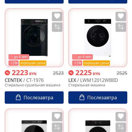
до 6 мес
до 6 мес
-12%
хорошая цена
-12%
хорошая цена
2223
2225
2523
2525
BYN
BYN
CENTEK
/ CT-1976
LEX
/ LWM12012WBlID
Стирально-сушильная машина
Стиральная машина
Послезавтра
Послезавтра