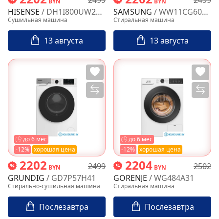
BYN
BYN
HISENSE
/ DH1I800UW2E/C
SAMSUNG
/ WW11CG604CLBLP
Сушильная машина
Стиральная машина
13 августа
13 августа
до 6 мес
до 6 мес
-12%
хорошая цена
-12%
хорошая цена
2202
2204
2499
2502
BYN
BYN
GRUNDIG
/ GD7P57H41
GORENJE
/ WG484A31
Стирально-сушильная машина
Стиральная машина
Послезавтра
Послезавтра