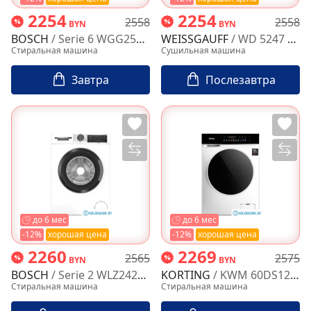
2254
2254
2558
2558
BYN
BYN
BOSCH
/ Serie 6 WGG254ZGPL
WEISSGAUFF
/ WD 5247 Premium Heat Pump
Стиральная машина
Сушильная машина
Завтра
Послезавтра
до 6 мес
до 6 мес
-12%
хорошая цена
-12%
хорошая цена
2260
2269
2565
2575
BYN
BYN
BOSCH
/ Serie 2 WLZ24200ME
KORTING
/ KWM 60DS1260
Стиральная машина
Стиральная машина