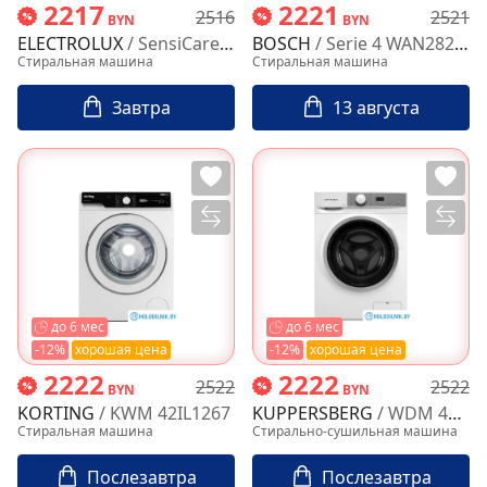
2217
2221
2516
2521
BYN
BYN
ELECTROLUX
/ SensiCare 600 EWS6427BE
BOSCH
/ Serie 4 WAN28201ME
Стиральная машина
Стиральная машина
Завтра
13 августа
до 6 мес
до 6 мес
-12%
хорошая цена
-12%
хорошая цена
2222
2222
2522
2522
BYN
BYN
KORTING
/ KWM 42IL1267
KUPPERSBERG
/ WDM 470 W
Стиральная машина
Стирально-сушильная машина
Послезавтра
Послезавтра