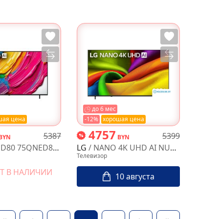
до 6 мес
шая цена
-12%
хорошая цена
4757
5387
5399
BYN
BYN
D80 75QNED80A6A
LG
/ NANO 4K UHD AI NU85 85NU850B6LA
Телевизор
ЕТ В НАЛИЧИИ
10 августа