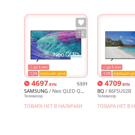
до 6 мес
до 6 мес
-12%
хорошая цена
-12%
хорошая це
4697
4709
5331
BYN
BYN
SAMSUNG
/ Neo QLED QN1EF Vision AI QE65QN1EFAUXRU
BQ
/ 86FSU02B
Телевизор
Телевизор
ТОВАРА НЕТ В НАЛИЧИИ
ТОВАРА НЕТ В