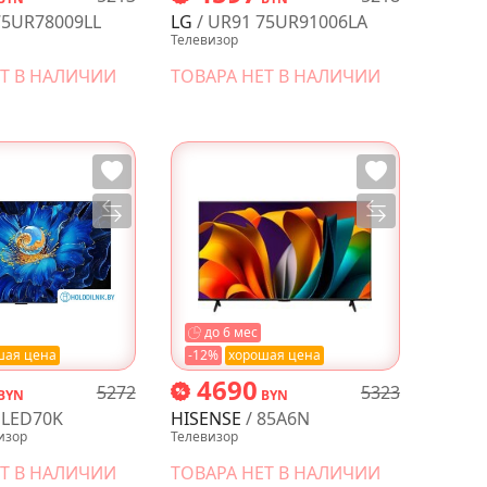
75UR78009LL
LG
/ UR91 75UR91006LA
Телевизор
ЕТ В НАЛИЧИИ
ТОВАРА НЕТ В НАЛИЧИИ
до 6 мес
шая цена
-12%
хорошая цена
4690
5272
5323
BYN
BYN
LED70K
HISENSE
/ 85A6N
изор
Телевизор
ЕТ В НАЛИЧИИ
ТОВАРА НЕТ В НАЛИЧИИ