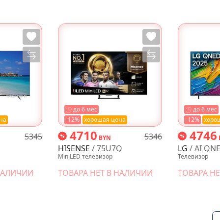
до 6 мес
до 6 мес
на
-12%
хорошая цена
-12%
хоро
4710
4746
5345
5346
BYN
HISENSE
/ 75U7Q
LG
/ AI QNE
MiniLED телевизор
Телевизор
 НАЛИЧИИ
ТОВАРА НЕТ В НАЛИЧИИ
ТОВАРА Н