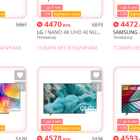
до 6 мес
до 6 мес
на
-12%
хорошая цена
-12%
хоро
4470
4472
5067
5073
BYN
LG
/ NANO 4K UHD AI NU90 85NU900B6LA
SAMSUNG
/ 
Телевизор
Телевизор
 НАЛИЧИИ
ТОВАРА НЕТ В НАЛИЧИИ
ТОВАРА Н
до 6 мес
до 6 мес
на
-12%
хорошая цена
-12%
хоро
4578
4593
5120
5196
BYN