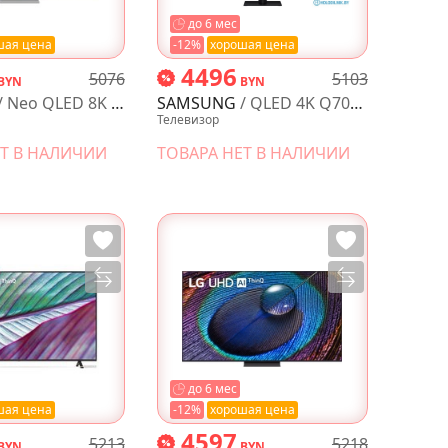
до 6 мес
шая цена
-12%
хорошая цена
4496
5076
5103
BYN
BYN
Neo QLED 8K QN700C QE55QN700CUXRU
SAMSUNG
/ QLED 4K Q70D QE55Q70DAUXRU
Телевизор
ЕТ В НАЛИЧИИ
ТОВАРА НЕТ В НАЛИЧИИ
до 6 мес
шая цена
-12%
хорошая цена
4597
5213
5218
BYN
BYN