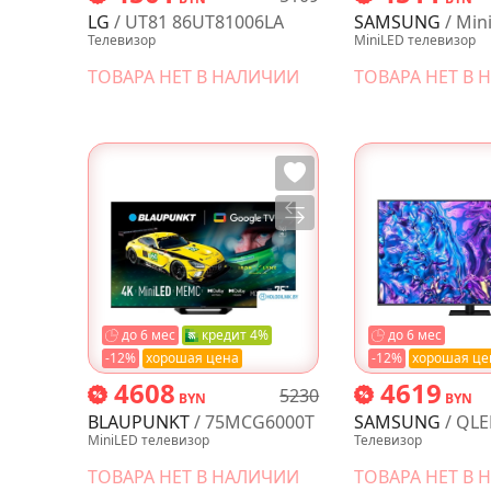
LG
/ UT81 86UT81006LA
SAMSUNG
/ Mini LED M
Телевизор
MiniLED телевизор
ТОВАРА НЕТ В НАЛИЧИИ
ТОВАРА НЕТ В
до 6 мес
кредит 4%
до 6 мес
-12%
хорошая цена
-12%
хорошая це
4608
4619
5230
BYN
BYN
BLAUPUNKT
/ 75MCG6000T
SAMSUNG
/ QLED 4K Q
MiniLED телевизор
Телевизор
ТОВАРА НЕТ В НАЛИЧИИ
ТОВАРА НЕТ В