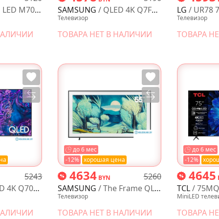
70 4K UE75M70HAUXPY
SAMSUNG
/ QLED 4K Q7FA AI QE85Q7FAAUXRU
LG
/ UR78 
Телевизор
Телевизор
 НАЛИЧИИ
ТОВАРА НЕТ В НАЛИЧИИ
ТОВАРА Н
до 6 мес
до 6 мес
на
-12%
хорошая цена
-12%
хоро
4634
4645
5243
5260
BYN
70D QE65Q70DAUXRU
SAMSUNG
/ The Frame QLED LS03F QE55LS03FAUXRU
TCL
/ 75MQ
Телевизор
MiniLED телев
 НАЛИЧИИ
ТОВАРА НЕТ В НАЛИЧИИ
ТОВАРА Н