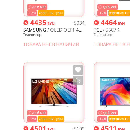
до 6 мес
до 6 мес
-12%
хорошая цена
-12%
хорошая це
4435
4464
5034
BYN
BYN
SAMSUNG
/ QLED QEF1 4K Vision AI QE85QEF1AUXRU
TCL
/ 55C7K
Телевизор
Телевизор
ТОВАРА НЕТ В НАЛИЧИИ
ТОВАРА НЕТ В
до 6 мес
до 6 мес
-12%
хорошая цена
-12%
хорошая це
4501
4511
5109
BYN
BYN