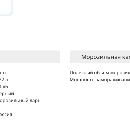
Морозильная ка
 шт.
Полезный объём морозил
22 л
Мощность замораживани
4 дБ
ерный
орозильный ларь
оссия