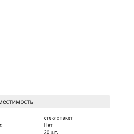
местимость
стеклопакет
:
Нет
20 шт.