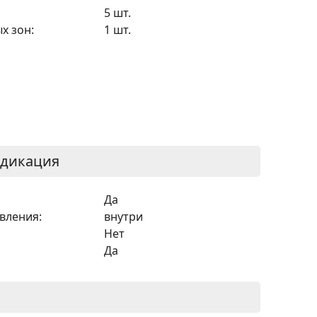
5 шт.
х зон:
1 шт.
ндикация
Да
вления:
внутри
Нет
Да