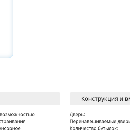
Конструкция и в
 возможностью
Дверь:
страивания
Перенавешиваемые двери
енсорное
Количество бутылок: