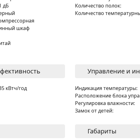
1 дБ
Количество полок:
ерный
Количество температурны
омпрессорная
инный шкаф
итай
ффективность
Управление и и
35 кВтч/год
Индикация температуры:
Расположение блока упра
Регулировка влажности:
Замок от детей:
Габариты