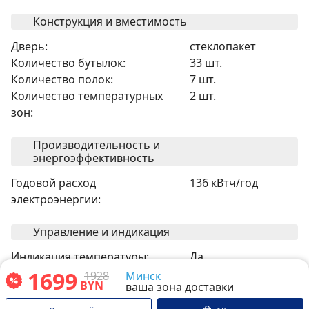
Конструкция и вместимость
Дверь:
стеклопакет
Количество бутылок:
33 шт.
Количество полок:
7 шт.
Количество температурных
2 шт.
зон:
Производительность и
энергоэффективность
Годовой расход
136 кВтч/год
электроэнергии:
Управление и индикация
Индикация температуры:
Да
Расположение блока
снаружи
1699
1928
Минск
BYN
ваша зона доставки
управления:
Замок от детей:
Да