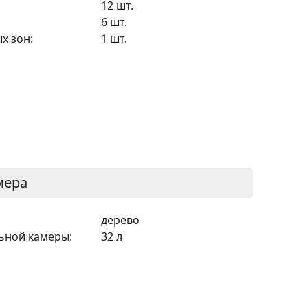
12 шт.
6 шт.
х зон:
1 шт.
мера
дерево
ьной камеры:
32 л