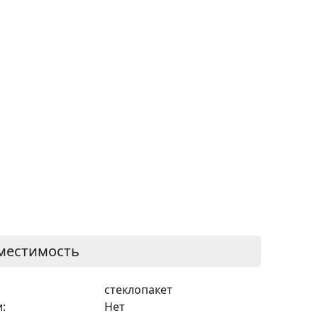
местимость
стеклопакет
:
Нет