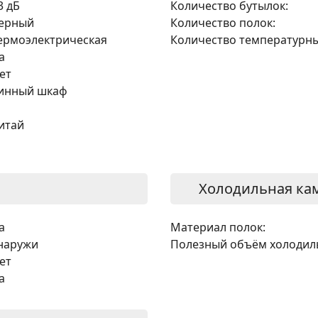
3 дБ
Количество бутылок:
ерный
Количество полок:
ермоэлектрическая
Количество температурны
а
ет
инный шкаф
итай
Холодильная ка
а
Материал полок:
наружи
Полезный объём холодил
ет
а