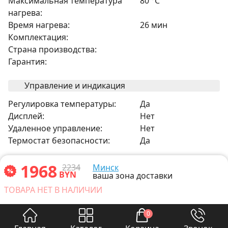
Максимальная температура
80 °C
нагрева:
Время нагрева:
26 мин
Комплектация:
Страна производства:
Гарантия:
Управление и индикация
Регулировка температуры:
Да
Дисплей:
Нет
Удаленное управление:
Нет
Термостат безопасности:
Да
Прочее
1968
2234
Минск
BYN
ваша зона доставки
Теплоизоляция:
есть
ТОВАРА НЕТ В НАЛИЧИИ
Антибактериальная защита:
Нет
Внутреннее покрытие бака:
эмаль
0
Задание конкретной
нет