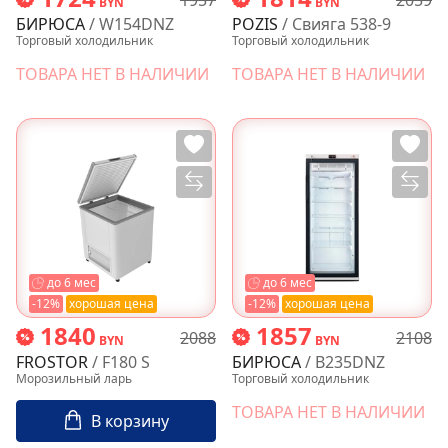
BYN
BYN
БИРЮСА
/ W154DNZ
POZIS
/ Свияга 538-9
Торговый холодильник
Торговый холодильник
ТОВАРА НЕТ В НАЛИЧИИ
ТОВАРА НЕТ В НАЛИЧИИ
до 6 мес
до 6 мес
-12%
хорошая цена
-12%
хорошая цена
1840
1857
2088
2108
BYN
BYN
FROSTOR
/ F180 S
БИРЮСА
/ B235DNZ
Морозильный ларь
Торговый холодильник
ТОВАРА НЕТ В НАЛИЧИИ
В корзину