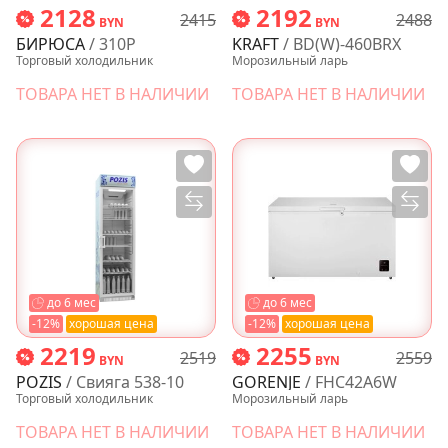
2128
2192
2415
2488
BYN
BYN
БИРЮСА
/ 310P
KRAFT
/ BD(W)-460BRX
Торговый холодильник
Морозильный ларь
ТОВАРА НЕТ В НАЛИЧИИ
ТОВАРА НЕТ В НАЛИЧИИ
до 6 мес
до 6 мес
-12%
хорошая цена
-12%
хорошая цена
2219
2255
2519
2559
BYN
BYN
POZIS
/ Свияга 538-10
GORENJE
/ FHC42A6W
Торговый холодильник
Морозильный ларь
ТОВАРА НЕТ В НАЛИЧИИ
ТОВАРА НЕТ В НАЛИЧИИ