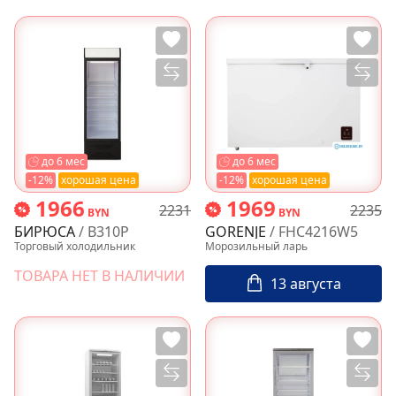
до 6 мес
до 6 мес
-12%
хорошая цена
-12%
хорошая цена
1966
1969
2231
2235
BYN
BYN
БИРЮСА
/ B310P
GORENJE
/ FHC4216W5
Торговый холодильник
Морозильный ларь
ТОВАРА НЕТ В НАЛИЧИИ
13 августа